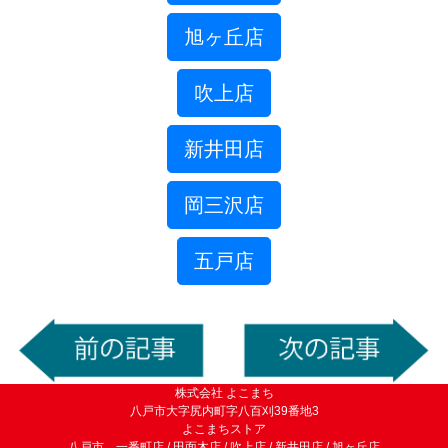
旭ヶ丘店
吹上店
新井田店
岡三沢店
五戸店
株式会社 よこまち
八戸市大字尻内町字八百刈39番地3
よこまちストア
八戸市 一番町店 / 田面木店 / 吹上店 / 新井田店 / 旭ヶ丘店